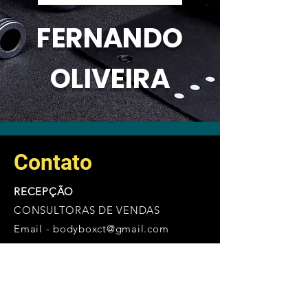
FERNANDO
OLIVEIRA
Contato
RECEPÇÃO
CONSULTORAS DE VENDAS
Email -
bodyboxct@gmail.com
Tel -
(21) 982581385
RECLAMAÇÕES E SUGESTÕES