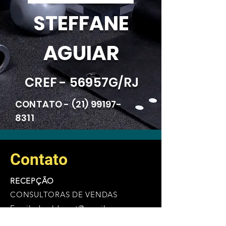
STEFFANE
AGUIAR
CREF - 56957G/RJ
CONTATO -
(21) 99197-
8311
Contato
RECEPÇÃO
CONSULTORAS DE VENDAS
Email -
bodyboxct@gmail.com
Tel -
(21) 982581385