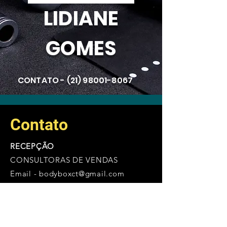
LIDIANE
GOMES
CONTATO -
(21) 98001-8067
Contato
RECEPÇÃO
CONSULTORAS DE VENDAS
Email -
bodyboxct@gmail.com
Tel -
(21) 982581385
RECLAMAÇÕES E SUGESTÕES