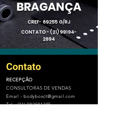
BRAGANÇA
CREF- 69255 G/RJ
CONTATO -
(21) 99194-
2894
Contato
RECEPÇÃO
CONSULTORAS DE VENDAS
Email -
bodyboxct@gmail.com
Tel -
(21) 982581385
RECLAMAÇÕES E SUGESTÕES
administrativo